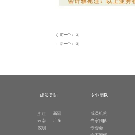
前一个：
无
ꄴ
后一个：
无
ꄲ
成员登陆
专业团队
新疆
成员机构
浙江
广东
云南
专家团队
专委会
深圳